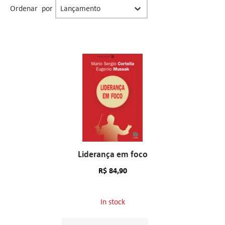
Organização facet resultado buscas
Sort content
Ordenar por
Liderança em foco
R$
84,90
In stock