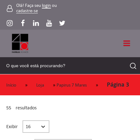
Olá! Faça seu
login
ou
cadastre-se
Página 3
»
»
»
Início
Loja
Papirus 7 Mares
55
resultados
Select number per page
Exibir