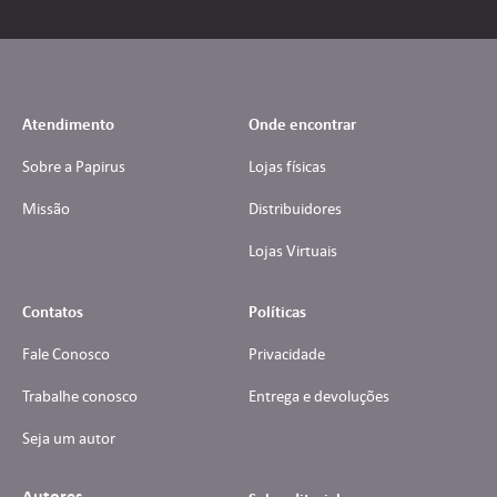
Atendimento
Onde encontrar
Sobre a Papirus
Lojas físicas
Missão
Distribuidores
Lojas Virtuais
Contatos
Políticas
Fale Conosco
Privacidade
Trabalhe conosco
Entrega e devoluções
Seja um autor
Autores