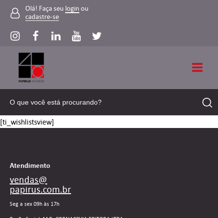
Olá! Faça seu
login
ou
cadastre-se
[ti_wishlistsview]
Atendimento
vendas@
papirus.com.br
Seg a sex 09h às 17h