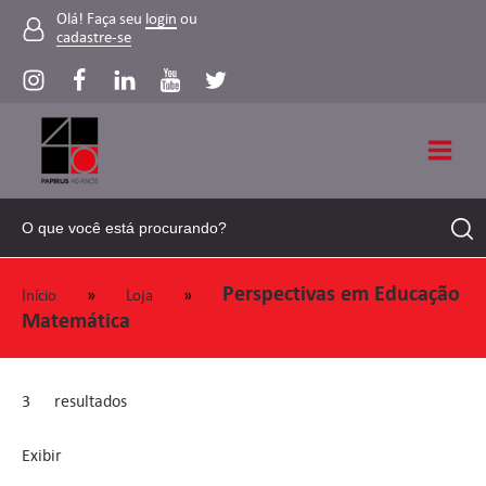
Olá! Faça seu
login
ou
cadastre-se
Perspectivas em Educação
»
»
Início
Loja
Matemática
3
resultados
Exibir