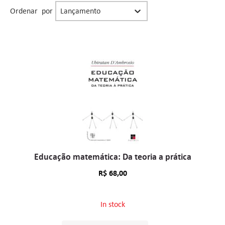
Organização facet resultado buscas
Sort content
Ordenar por
Educação matemática: Da teoria a prática
R$
68,00
In stock