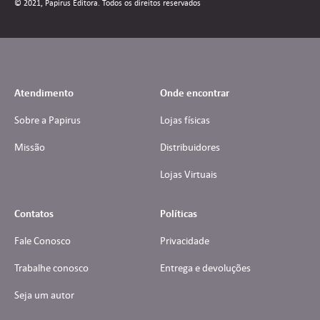
© 2021, Papirus Editora. Todos os direitos reservados
Atendimento
Onde encontrar
Sobre a Papirus
Lojas físicas
Missão
Distribuidores
Lojas Virtuais
Contatos
Políticas
Fale Conosco
Privacidade
Trabalhe conosco
Entrega e devoluções
Seja um autor