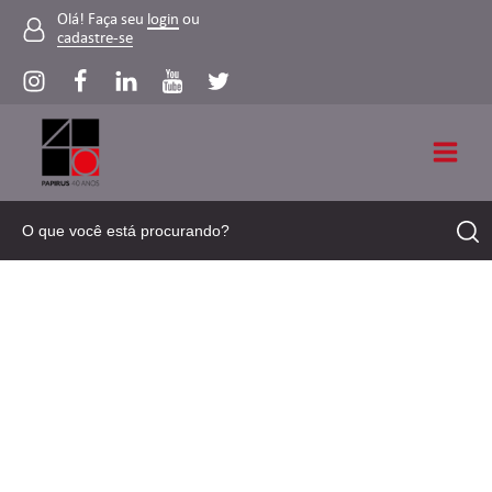
Olá! Faça seu
login
ou
cadastre-se