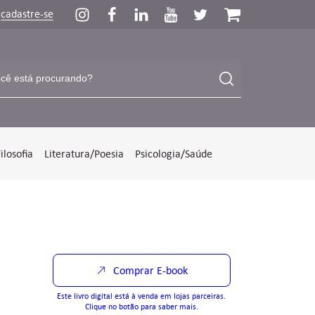
u
cadastre-se
Filosofia
Literatura/Poesia
Psicologia/Saúde
Comprar E-book
Este livro digital está à venda em lojas parceiras.
Clique no botão para saber mais.