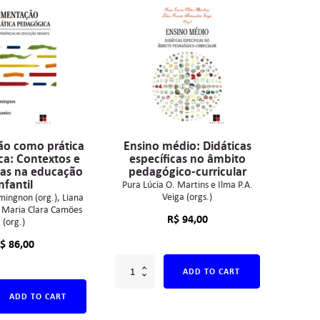
ão como prática
Ensino médio: Didáticas
a: Contextos e
específicas no âmbito
ias na educação
pedagógico-curricular
nfantil
Pura Lúcia O. Martins e Ilma P.A.
Veiga (orgs.)
mingnon (org.)
Liana
Maria Clara Camões
R$
94,00
(org.)
$
86,00
ADD TO CART
ADD TO CART