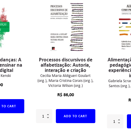
danças: A
Processos discursivos de
Alimentaç
ensinar na
alfabetização: Autoria,
pedagógic
digital
interação e criação
experiênc
i
 Kenski
Cecilia Maria Aldigueri Goulart
(org.)
Maria Cristina Corais (org.)
Gabriela Scra
90
Victoria Wilson (org.)
Santos (org.)
R$
86,00
R
 TO CART
ADD TO CART