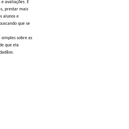
e avaliações. É
s, prestar mais
os alunos e
 buscando que se
 simples sobre as
de que ela
dadãos.