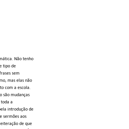
mática. Não tenho
e tipo de
frases sem
mo, mas elas não
to com a escola.
ito são mudanças
 toda a
ela introdução de
de sermões aos
reiteração de que